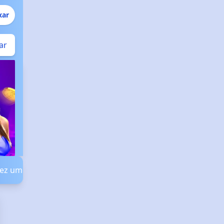
xar
ar
00!
💸 Premiação especial: Priya recebeu R$3.200!