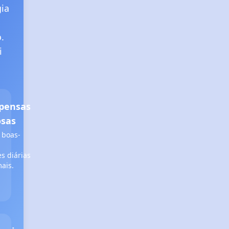
gia
.
i
pensas
sas
 boas-
s diárias
ais.