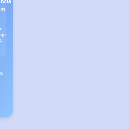
ência
um
,
o
jogos
s.
as