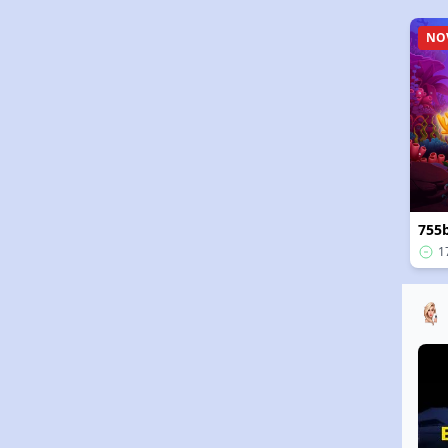
NO
755
1