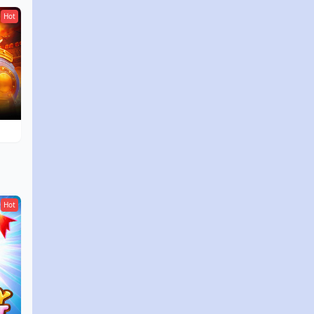
Hot
Hot