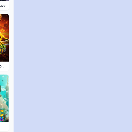
Live
3 Blazing Volcanoes Power Combo
r