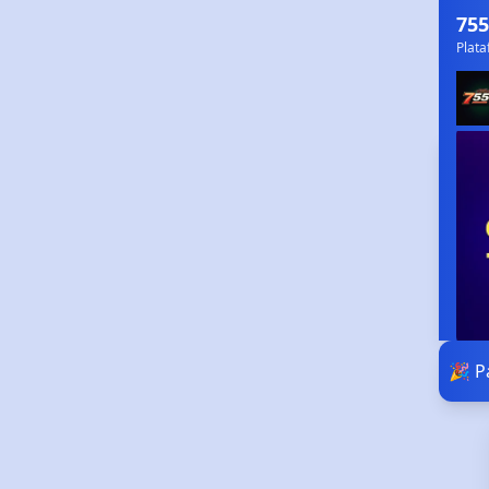
755
Plata
🎉 Parabéns Ravi! Sacou R$2.500 com 