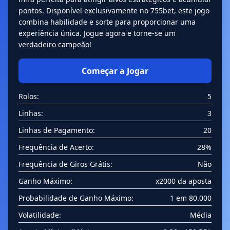
pontos. Disponível exclusivamente no 755bet, este jogo
combina habilidade e sorte para proporcionar uma
experiência única. Jogue agora e torne-se um
verdadeiro campeão!
Começar a Jogar
Rolos:
5
Linhas:
3
Linhas de Pagamento:
20
Frequência de Acerto:
28%
Frequência de Giros Grátis:
Não
Ganho Máximo:
x2000 da aposta
Probabilidade de Ganho Máximo:
1 em 80.000
Volatilidade:
Média