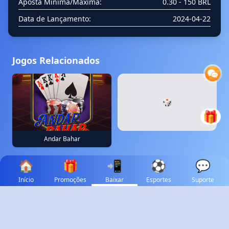
Aposta Mínima/Máxima:
0.30 - 150 BRL
Data de Lançamento:
2024-04-22
Jogos Relacionados
🎲
🎁
Andar Bahar
🏠
🎁
📲
⚽
💬
Início
Promoções
Baixar
Esportes
Suporte