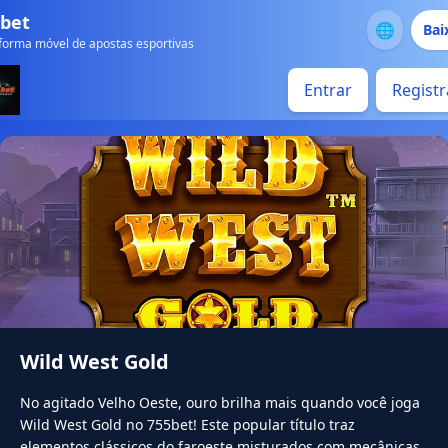
bet
🌐
Bai
forma móvel de apostas esportivas
Entrar
Registr
Wild West Gold
No agitado Velho Oeste, ouro brilha mais quando você joga
Wild West Gold no 755bet! Este popular título traz
elementos clássicos do faroeste misturados com mecânicas