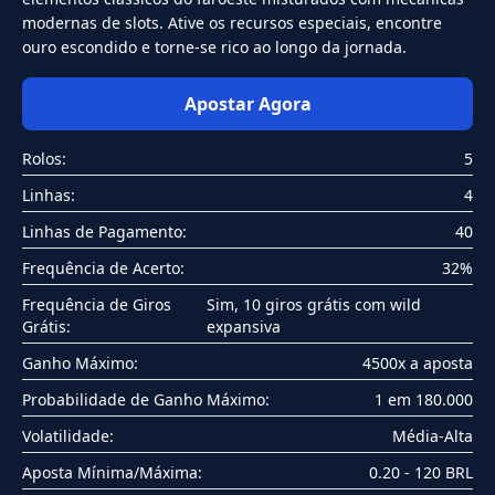
modernas de slots. Ative os recursos especiais, encontre
ouro escondido e torne-se rico ao longo da jornada.
Apostar Agora
Rolos:
5
Linhas:
4
Linhas de Pagamento:
40
Frequência de Acerto:
32%
Frequência de Giros
Sim, 10 giros grátis com wild
Grátis:
expansiva
Ganho Máximo:
4500x a aposta
Probabilidade de Ganho Máximo:
1 em 180.000
Volatilidade:
Média-Alta
Aposta Mínima/Máxima:
0.20 - 120 BRL