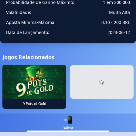
Probabilidade de Ganho Máximo:
1 em 300.000
Volatilidade:
Muito Alta
Aposta Mínima/Máxima:
0.10 - 200 BRL
Data de Lançamento:
2023-06-12
Jogos Relacionados
🎲
9 Pots of Gold
📲
Baixar