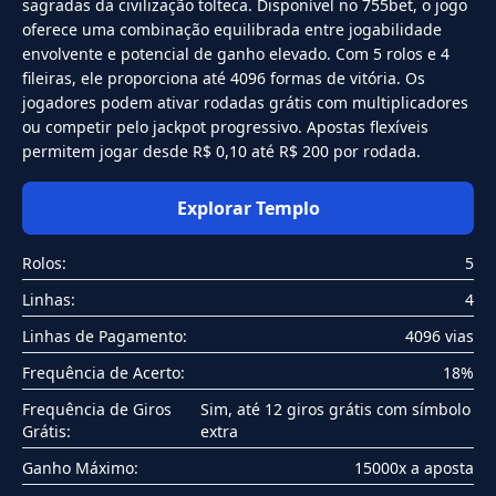
sagradas da civilização tolteca. Disponível no 755bet, o jogo
oferece uma combinação equilibrada entre jogabilidade
envolvente e potencial de ganho elevado. Com 5 rolos e 4
fileiras, ele proporciona até 4096 formas de vitória. Os
jogadores podem ativar rodadas grátis com multiplicadores
ou competir pelo jackpot progressivo. Apostas flexíveis
permitem jogar desde R$ 0,10 até R$ 200 por rodada.
Explorar Templo
Rolos:
5
Linhas:
4
Linhas de Pagamento:
4096 vias
Frequência de Acerto:
18%
Frequência de Giros
Sim, até 12 giros grátis com símbolo
Grátis:
extra
Ganho Máximo:
15000x a aposta