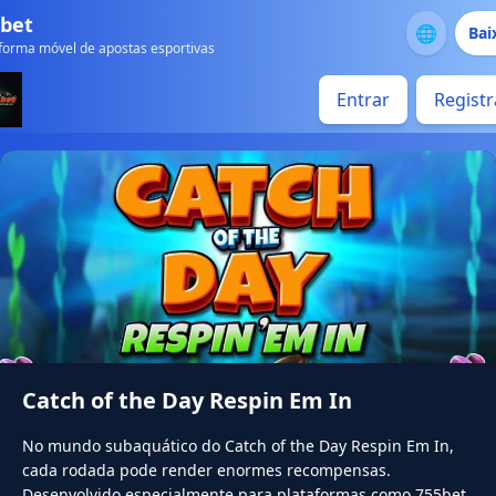
bet
🌐
Bai
forma móvel de apostas esportivas
Entrar
Registr
Catch of the Day Respin Em In
No mundo subaquático do Catch of the Day Respin Em In,
cada rodada pode render enormes recompensas.
Desenvolvido especialmente para plataformas como 755bet,