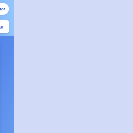
xar
ar