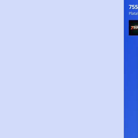
755
Plata