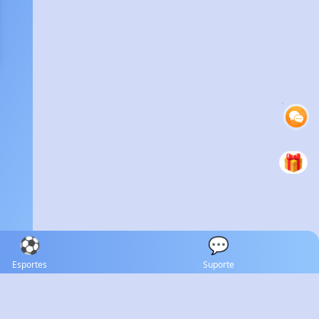
🎁
⚽
💬
Esportes
Suporte