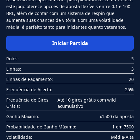
este jogo oferece opções de aposta flexíveis entre 0.1 e 100
BRL, além de contar com um sistema de respin que
aumenta suas chances de vitória. Com uma volatilidade
média, é perfeito tanto para iniciantes quanto veteranos.
Iniciar Partida
Rolos:
5
Linhas:
3
Linhas de Pagamento:
20
Frequência de Acerto:
25%
Frequência de Giros
Até 10 giros grátis com wild
Grátis:
acumulativo
Ganho Máximo:
x1500 da aposta
Probabilidade de Ganho Máximo:
1 em 7500
Volatilidade:
Média-Alta