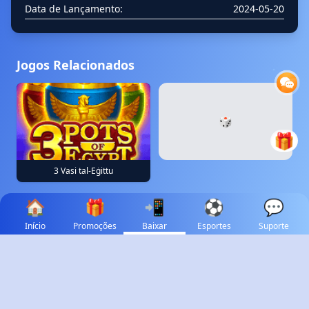
Data de Lançamento:
2024-05-20
Jogos Relacionados
🎲
🎁
3 Vasi tal-Eġittu
🏠
🎁
📲
⚽
💬
Início
Promoções
Baixar
Esportes
Suporte