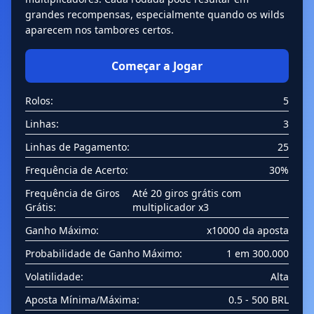
grandes recompensas, especialmente quando os wilds
aparecem nos tambores certos.
Começar a Jogar
Rolos:
5
Linhas:
3
Linhas de Pagamento:
25
Frequência de Acerto:
30%
Frequência de Giros
Até 20 giros grátis com
Grátis:
multiplicador x3
Ganho Máximo:
x10000 da aposta
Probabilidade de Ganho Máximo:
1 em 300.000
Volatilidade:
Alta
Aposta Mínima/Máxima:
0.5 - 500 BRL