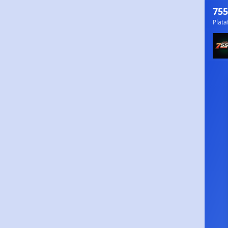
755
Plata