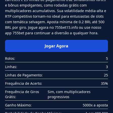
e bônus empolgantes, como rodadas grátis com
multiplicadores acumulativos. Sua volatilidade média-alta e
RTP competitivo tornam-no ideal para entusiastas de slots
com temática selvagem. Aposta mínima de 0.2 BRL até 500
BRL por giro. Jogue agora no 755bet15.info ou use nosso
app 755bet para continuar a diversão a qualquer hora.
Jogar Agora
Rolos:
5
Linhas:
3
Linhas de Pagamento:
25
Frequência de Acerto:
35%
Frequência de Giros
Sim, com multiplicadores
Grátis:
progressivos
Ganho Máximo:
5000x a aposta