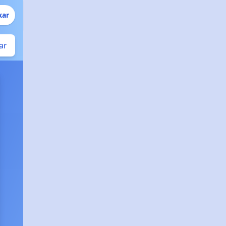
xar
ar