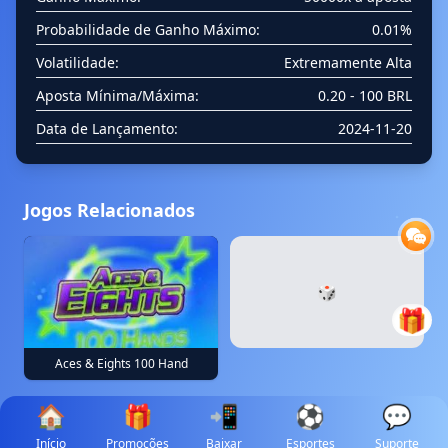
Probabilidade de Ganho Máximo:
0.01%
Volatilidade:
Extremamente Alta
Aposta Mínima/Máxima:
0.20 - 100 BRL
Data de Lançamento:
2024-11-20
Jogos Relacionados
🎲
🎁
Aces & Eights 100 Hand
🏠
🎁
📲
⚽
💬
Início
Promoções
Baixar
Esportes
Suporte