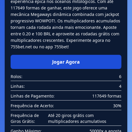
experiência épica nos oceanos mitológicos. Com até
117649 formas de ganhar, este jogo oferece uma
mecânica Megaways dinâmica combinada com jackpot
progressivo WOWPOT!. Os multiplicadores acumulados
tornam cada rodada ainda mais emocionante. Aposte
entre 0.20 e 100 BRL e aproveite as rodadas grátis com
multiplicadores crescentes. Experimente agora no
755bet.net ou no app 755bet!
Jogar Agora
Rolos:
6
Linhas:
4
Linhas de Pagamento:
117649 formas
Frequência de Acerto:
30%
Frequência de
Até 20 giros grátis com
Giros Grátis:
multiplicadores acumulativos
Ganho Máximo:
50000x a aposta